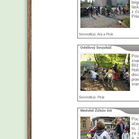
bri
lásk
z ča
Prác
Sesmolil(a): Aťa a Pirát
Oddílový Svojsíkáč
Pos
zna
Blí
Hoř
disc
pra
sran
Sesmolil(a): Pirát
Medvědí Žižkův štít
Poc
úča
to,
za 
a v