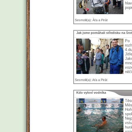
hla
popr
Sesmolil(a): Áťa a Pirát
Jak jsme pomáhali středisku na šro
Po 
roz
4.d
Jit
Jako
mnoh
voze
něčí
Sesmolil(a): Aťa a Pirát
Kdo vyloví vodníka
Těs
Měs
Hoř
spol
Nej
vst
hur
ozýv