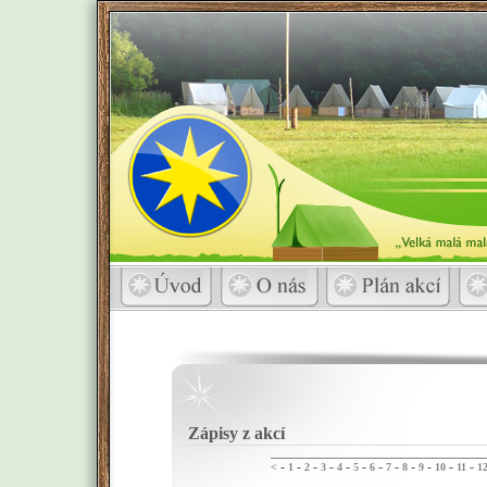
Zápisy z akcí
-
-
-
-
-
-
-
-
-
-
-
-
<
1
2
3
4
5
6
7
8
9
10
11
1