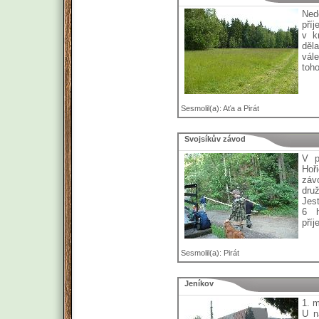
Ned
pří
v k
děla
vále
toho
Sesmolil(a): Aťa a Pirát
Svojsíkův závod
V p
Hoř
záv
dru
Jest
6 h
příj
Sesmolil(a): Pirát
Jeníkov
1. m
U n