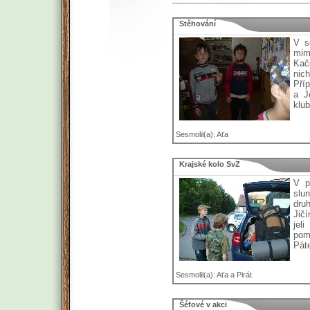
Stěhování
V s
mim
Kač
nic
Příp
a J
klub
Sesmolil(a): Aťa
Krajské kolo SvZ
V p
slu
dru
Jičí
jel
pom
Pát
Sesmolil(a): Aťa a Pirát
Šéfové v akci