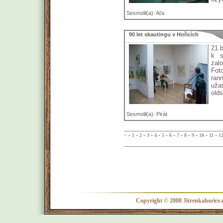
Sesmolil(a): Aťa
90 let skautingu v Hořicích
21.b
k s
zal
Foto
ran
uža
olds
Sesmolil(a): Pirát
-
-
-
-
-
-
-
-
-
-
-
-
<
1
2
3
4
5
6
7
8
9
10
11
1
Copyright © 2008 Jitrenkahorice.