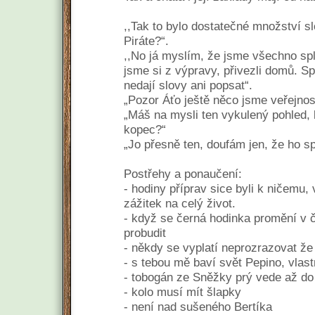
,,Tak to bylo dostatečné množství s
Piráte?“.
,,No já myslím, že jsme všechno spl
jsme si z výpravy, přivezli domů. S
nedají slovy ani popsat“.
„Pozor Áťo ještě něco jsme veřejnosti
„Máš na mysli ten vykulený pohled, k
kopec?“
„Jo přesně ten, doufám jen, že ho spr
Postřehy a ponaučení:
- hodiny příprav sice byli k ničemu
zážitek na celý život.
- když se černá hodinka promění v 
probudit
- někdy se vyplatí neprozrazovat že
- s tebou mě baví svět Pepino, vlast
- tobogán ze Sněžky prý vede až do
- kolo musí mít šlapky
- není nad sušeného Bertíka