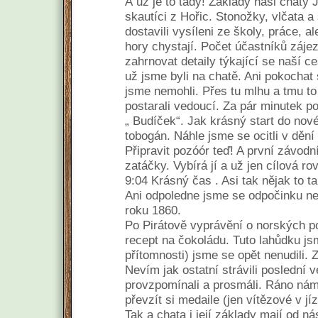
Á už je to tady! Základy naši chaty Ju
skautíci z Hořic. Stonožky, vlčata a
dostavili vysíleni ze školy, práce, a
hory chystají. Počet účastníků záj
zahrnovat detaily týkající se naší c
už jsme byli na chatě. Ani pokochat
jsme nemohli. Přes tu mlhu a tmu to
postarali vedoucí. Za pár minutek p
„ Budíček“. Jak krásný start do novéh
tobogán. Náhle jsme se ocitli v děn
Připravit pozóór teď! A první závodní
zatáčky. Vybírá jí a už jen cílová ro
9:04 Krásný čas . Asi tak nějak to ta
Ani odpoledne jsme se odpočinku ne
roku 1860.
Po Pirátově vyprávění o norských po
recept na čokoládu. Tuto lahůdku jsm
přítomnosti) jsme se opět nenudili. 
Nevím jak ostatní strávili poslední v
provzpomínali a prosmáli. Ráno nám 
převzít si medaile (jen vítězové v jíz
Tak a chata i její základy mají od n