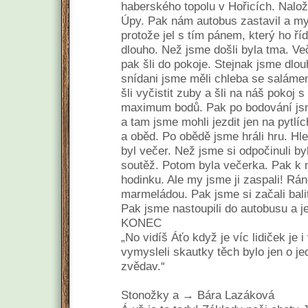
haberského topolu v Hořicích. Nalož
Úpy. Pak nám autobus zastavil a my 
protože jel s tím pánem, který ho ří
dlouho. Než jsme došli byla tma. Veče
pak šli do pokoje. Stejnak jsme dlou
snídani jsme měli chleba se saláme
šli vyčistit zuby a šli na náš pokoj s
maximum bodů. Pak po bodování jsme
a tam jsme mohli jezdit jen na pytlíc
a oběd. Po obědě jsme hráli hru. Hle
byl večer. Než jsme si odpočinuli b
soutěž. Potom byla večerka. Pak k 
hodinku. Ale my jsme ji zaspali! Rá
marmeládou. Pak jsme si začali balit
Pak jsme nastoupili do autobusu a je
KONEC
„No vidíš Áťo když je víc lidiček je i
vymysleli skautky těch bylo jen o j
zvědav.“
Stonožky a → Bára Lazáková