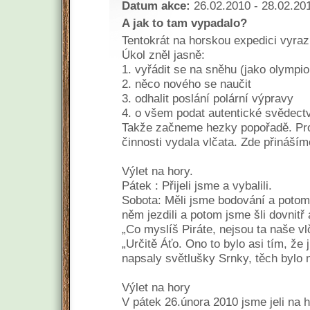
Datum akce:
26.02.2010 - 28.02.20
A jak to tam vypadalo?
Tentokrát na horskou expedici vyrazi
Úkol zněl jasně:
1. vyřádit se na sněhu (jako olympio
2. něco nového se naučit
3. odhalit poslání polární výpravy
4. o všem podat autentické svědectv
Takže začneme hezky popořadě. Proč
činnosti vydala vlčata. Zde přináším
Výlet na hory.
Pátek : Přijeli jsme a vybalili.
Sobota: Měli jsme bodování a potom
něm jezdili a potom jsme šli dovnitř
„Co myslíš Piráte, nejsou ta naše vl
„Určitě Áťo. Ono to bylo asi tím, že
napsaly světlušky Srnky, těch bylo n
Výlet na hory
V pátek 26.února 2010 jsme jeli na 