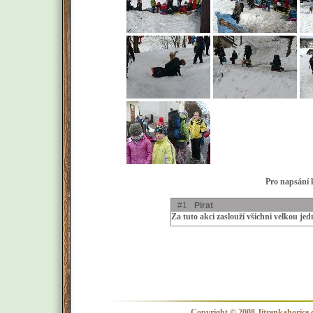
Pro napsání k
#1
Pirat
Za tuto akci zaslouží všichni velkou je
Copyright © 2008 Jitrenkahorice.