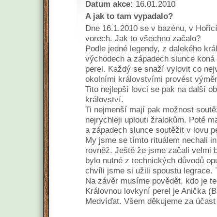
Datum akce:
16.01.2010
A jak to tam vypadalo?
Dne 16.1.2010 se v bazénu, v Hořicí
vorech. Jak to všechno začalo?
Podle jedné legendy, z dalekého krá
východech a západech slunce koná z
perel. Každý se snaží vylovit co nej
okolními královstvími provést výmě
Tito nejlepší lovci se pak na další 
království.
Ti nejmenší mají pak možnost soutěž
nejrychleji uplouti žralokům. Poté 
a západech slunce soutěžit v lovu pe
My jsme se tímto rituálem nechali in
rovněž. Ještě že jsme začali velmi 
bylo nutné z technických důvodů opu
chvíli jsme si užili spoustu legrace.
Na závěr musíme povědět, kdo je te
Královnou lovkyní perel je Anička (B
Medvíďat. Všem děkujeme za účast