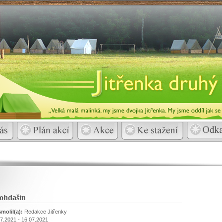
Bohdašín
molil(a):
Redakce Jitřenky
7.2021 - 16.07.2021