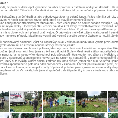
adalo?
odli, že po delší době opět vyrazíme na tábor společně s ostatními oddíly ve středisku. Už n
dce pár tábořišť. Tábořiště v Bohdašíně se nám zalíbilo a tak jsme začali s přípravami na stř
o Bohdašína stavěcí družina, aby vybudovala tábor na zelené louce. Práce nám šla od ruky 
aven. V neděli pak dorazil zbytek dětí, které se stavěčky nemohl účastnit.
iálně zahájili tábor střediskovým táborákem. Ještě večer jsme se ocitli v dobách minulých, kd
ci se svými draky. Hned zpočátku vesnici navštívil král, který rozdělil obyvatele Carvahallu 
oho dne se vydali obyvatelé vesnice na lov do Dračích hor. Když se z lesa vyvalil barevný d
a místo ulovených laní přinesli dračí vejce. O tato vejce měl však zájem král sousední země
by mu vejce přinesli...Mezitím se vesničané vzorně starali o vejce a Galbatorix netušil, že dr
ěli naplánovaný celodenní výlet do Teplických skal. Zatímco se medvíďata vydala prozkoumá
bytek tábora šel za krásami naučné stezky Černého jezírka.
ra na nás čekala bramborová polévka, kterou jsme s chutí snědli a těšili se do spacáků. Pří
časí ještě mocnější. Noc jsme strávili na základní škole v Meziměstí a tábor museli předča
l neporazí a my se po víkendu rozhodli pokračovat příměstskou formou tábora v Hořicích. V
celty v sokolovně a odpoledne jsme vyrazili na Chlum na koupaliště. V úterý jsme společně 
m, který si to vyšlápl Obřím dolem, zatímco my jsme přišli z Pomezních bud. Ve středu jsme 
zahráli spoustu her a poté náš oddíl přenocoval v klubovně. Čtvrtek patřil skautské praxi, př
a v lomu u Josefa jsme si opekli buřty. V pátek dopoledne jsme vyrazili se všemi oddíly do
e přesunuli do Vlčí skály, kde jsme si společně zahráli pašeráky šrotu a střediskový tábor uk
rákem.