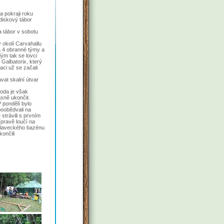
a pokraji roku
ediskový tábor
a tábor v sobotu
y okolí Carvahallu
na 4 obranné týmy a
ým tak se lovci
 Galbatorix, který
aci už se začali
vat skalní útvar
roda je však
sně ukončit.
 pondělí bylo
poobědvali na
strávili s prvním
ípravě loučí na
 plaveckého bazénu
ončili