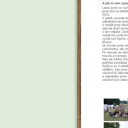
A jak to tam vyp
Letos jsme se rozh
jsme byli na obhlí
2021.
V pátek vyrazila d
odpoledne byl post
V neděli jsme ofic
obývali dračí jezd
1 tým mláďat. Jedn
vydali tím směrem 
vyslal své špehy, a
líhnout...
Ve čtvrtek jsme m
Lokomotivy, tak z
Po návratu do tábo
mocná a rozmary po
Nás ale žádný žive
potřeba poskládat 
Sněžce se 3.oddíle
oddílem, kdy jsme 
závěrečný táborák 
a odpoledne jsme s
závěrečným tábo