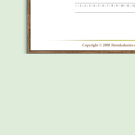
-
-
-
-
-
-
-
-
-
-
-
-
<
1
2
3
4
5
6
7
8
9
10
11
1
Copyright © 2008 Jitrenkahorice.