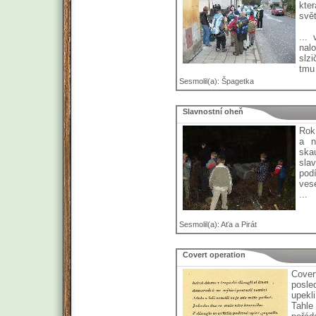
kte
svět
...
nal
slzi
tmu 
Sesmolil(a): Špagetka
Slavnostní oheň
Rok
a n
ska
sla
pod
ves
...
Sesmolil(a): Aťa a Pirát
Covert operation
Cover
posle
upekl
Tahle 