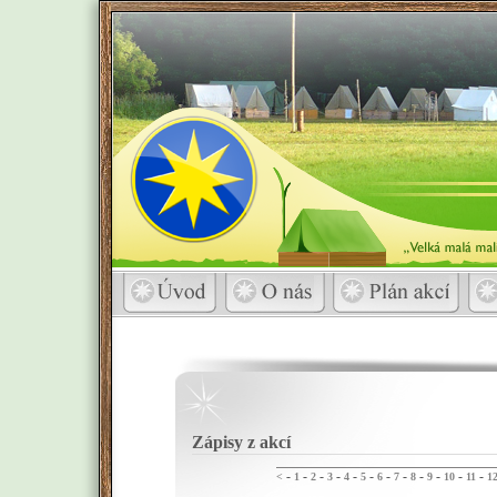
Zápisy z akcí
-
-
-
-
-
-
-
-
-
-
-
-
<
1
2
3
4
5
6
7
8
9
10
11
1