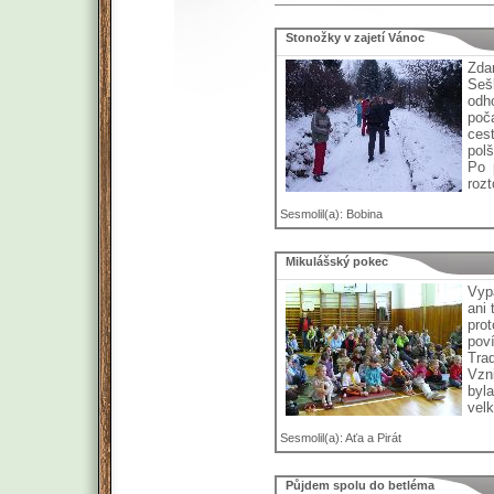
Stonožky v zajetí Vánoc
Zda
Seš
odh
poč
cest
polš
Po 
rozt
Sesmolil(a): Bobina
Mikulášský pokec
Vyp
ani 
pro
poví
Tra
Vzn
byla
velk
Sesmolil(a): Aťa a Pirát
Půjdem spolu do betléma