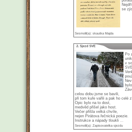
pořáda
Nejdř
se zji
Sesmolil(a): skautka Majda
2. Sjezd SVE
Po 
uni
v so
SVE
Ven
použ
Nev
bylo
Závo
celou dobu jsme se bavili,
při tom kuře vařili a pak ho celé zb
Opic bylo na to dost,
medvěd přišel jako host.
Večer přišla velká chvíle,
nejen Pirátova řečnická poezie.
Instrukce a nápady tloukli ...
Sesmolil(a): Zapisovatelka sjezdu