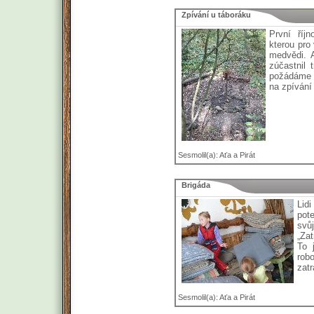
Zpívání u táboráku
První říjn
kterou pro
medvědi. 
zúčastnil 
požádáme 
na zpívání
Sesmolil(a): Aťa a Pirát
Brigáda
Lid
pot
svů
„Zat
To 
rob
zatr
Sesmolil(a): Aťa a Pirát