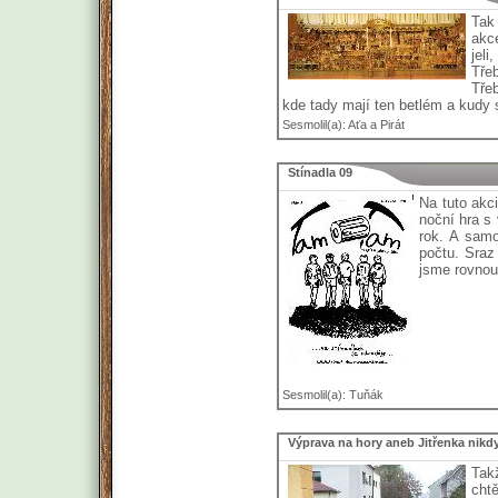
Tak
akc
jel
Tře
Třeb
kde tady mají ten betlém a kudy 
Sesmolil(a): Aťa a Pirát
Stínadla 09
Na tuto akci
noční hra s
rok. A samo
počtu. Sraz
jsme rovnou
Sesmolil(a): Tuňák
Výprava na hory aneb Jitřenka nikd
Takž
cht