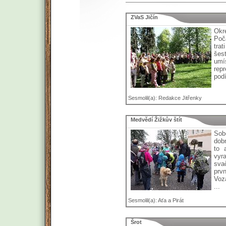
ZVaS Jičín
Okre
Poč
trat
šes
umí
rep
podí
Sesmolil(a): Redakce Jitřenky
Medvědí Žižkův štít
Sob
dob
to 
vyr
sva
prv
Voz
...
Sesmolil(a): Aťa a Pirát
Šrot