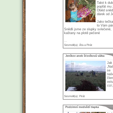
Také k dub
popřát mu 
Oběd snědli
dárek od Je
Jako tečka
to Vám pán
Snědli jsme ze slupky svlečené,
kaštany na plotě pečené
...
Sesmolil(a): Áťa a Pirát
Jeníkov aneb šťovíková válka
Jak
„Na
se 
naš
člen
ost
cizí
Sesmolil(a): Pirát
Podzimní medvědí tlapka