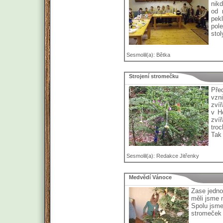
nikd
od 
pek
pol
stol
Sesmolil(a): Bětka
Strojení stromečku
Pře
vzn
zvíř
v Ho
zví
tro
Tak 
Sesmolil(a): Redakce Jitřenky
Medvědí Vánoce
Zase jedno
měli jsme
Spolu jsme 
stromeček s