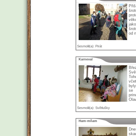
Při
šro
prot
věk
jak
šro
od n
Sesmolil(a): Pirát
Karneval
Bře
Svě
Toh
vče
byl
se 
pri
Olaw
Sesmolil(a): Světlušky
Ham-mňam
Dne
ska