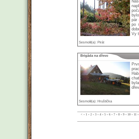
Naš
nap
poč
byl
pár
po 
dobr
Vy t
Sesmolil(a): Pirát
Brigáda na dřevo
Prv
prac
Hab
cha
byl
dřev
Sesmolil(a): Hruštička
-
-
-
-
-
-
-
-
-
-
-
<
1
2
3
4
5
6
7
8
9
10
11