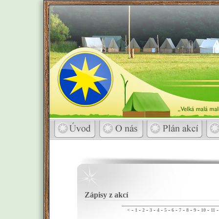
Zápisy z akcí
-
-
-
-
-
-
-
-
-
-
-
<
1
2
3
4
5
6
7
8
9
10
11