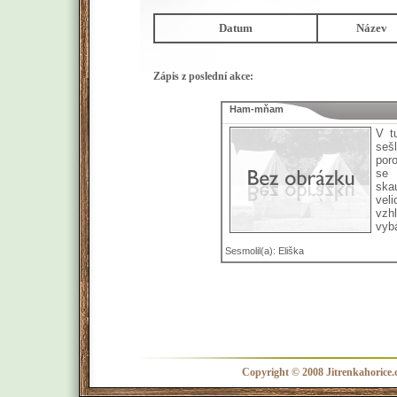
Datum
Název
Zápis z poslední akce:
Ham-mňam
V t
seš
poro
se 
ska
veli
vzh
vyba
Sesmolil(a): Eliška
Copyright © 2008 Jitrenkahorice.